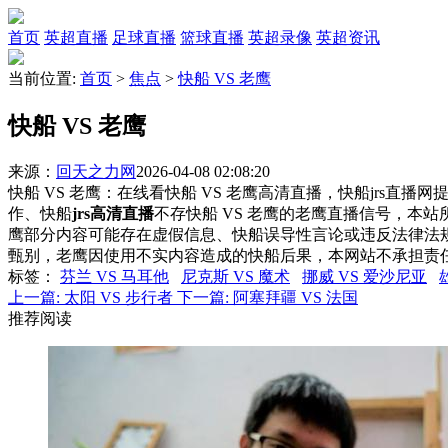
首页
英超直播
足球直播
篮球直播
英超录像
英超资讯
当前位置:
首页
>
焦点
>
快船 VS 老鹰
快船 VS 老鹰
来源：
回天之力网
2026-04-08 02:08:20
快船 VS 老鹰：在线看快船 VS 老鹰高清直播，快船jrs直播
作、快船
jrs高清直播
不存快船 VS 老鹰的老鹰直播信号，本
鹰部分内容可能存在虚假信息、快船误导性言论或违反法律法
甄别，老鹰因使用不实内容造成的快船后果，本网站不承担责
标签
：
芬兰 VS 马耳他
尼克斯 VS 魔术
挪威 VS 爱沙尼亚
上一篇:
太阳 VS 步行者
下一篇:
阿塞拜疆 VS 法国
推荐阅读