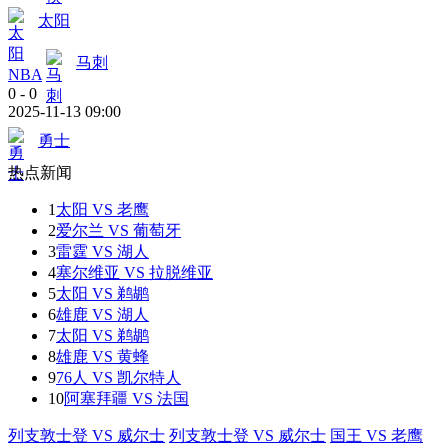
太阳
马刺
NBA
0
-
0
2025-11-13 09:00
勇士
热点新闻
1
太阳 VS 老鹰
2
爱尔兰 VS 葡萄牙
3
雷霆 VS 湖人
4
塞尔维亚 VS 拉脱维亚
5
太阳 VS 鹈鹕
6
雄鹿 VS 湖人
7
太阳 VS 鹈鹕
8
雄鹿 VS 黄蜂
9
76人 VS 凯尔特人
10
阿塞拜疆 VS 法国
列支敦士登 VS 威尔士
列支敦士登 VS 威尔士
国王 VS 老鹰