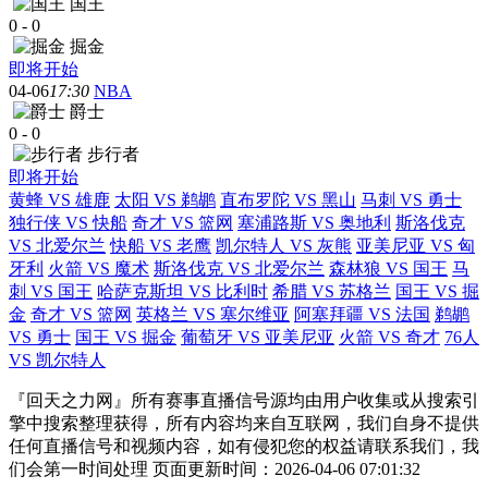
国王
0
-
0
掘金
即将开始
04-06
17:30
NBA
爵士
0
-
0
步行者
即将开始
黄蜂 VS 雄鹿
太阳 VS 鹈鹕
直布罗陀 VS 黑山
马刺 VS 勇士
独行侠 VS 快船
奇才 VS 篮网
塞浦路斯 VS 奥地利
斯洛伐克
VS 北爱尔兰
快船 VS 老鹰
凯尔特人 VS 灰熊
亚美尼亚 VS 匈
牙利
火箭 VS 魔术
斯洛伐克 VS 北爱尔兰
森林狼 VS 国王
马
刺 VS 国王
哈萨克斯坦 VS 比利时
希腊 VS 苏格兰
国王 VS 掘
金
奇才 VS 篮网
英格兰 VS 塞尔维亚
阿塞拜疆 VS 法国
鹈鹕
VS 勇士
国王 VS 掘金
葡萄牙 VS 亚美尼亚
火箭 VS 奇才
76人
VS 凯尔特人
『回天之力网』所有赛事直播信号源均由用户收集或从搜索引
擎中搜索整理获得，所有内容均来自互联网，我们自身不提供
任何直播信号和视频内容，如有侵犯您的权益请联系我们，我
们会第一时间处理 页面更新时间：2026-04-06 07:01:32